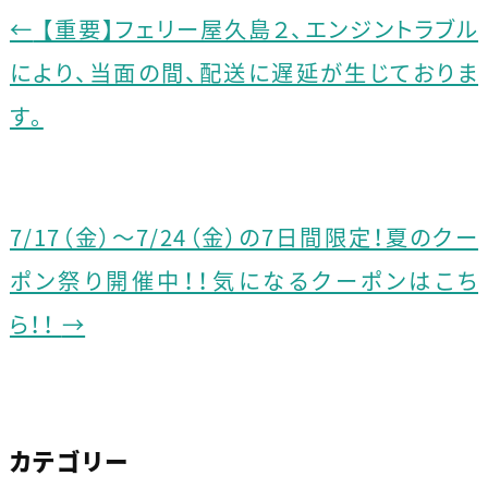
e
←
【重要】フェリー屋久島２、エンジントラブル
b
により、当面の間、配送に遅延が生じておりま
o
す。
o
k
7/17（金）〜7/24（金）の7日間限定！夏のクー
ポン祭り開催中！！気になるクーポンはこち
ら！！
→
カテゴリー