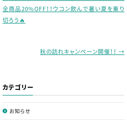
b
全商品20%OFF！！ウコン飲んで暑い夏を乗り
o
切ろう🔥
o
k
秋の訪れキャンペーン開催！！
→
カテゴリー
お知らせ