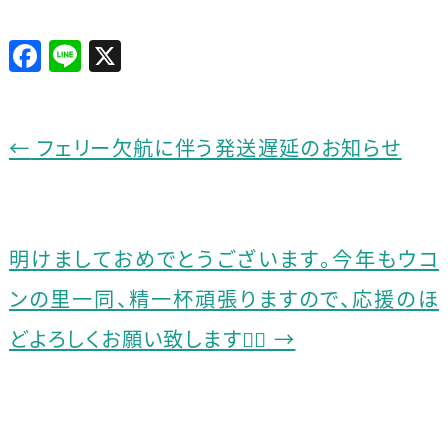
F
Li
X
a
n
c
e
e
←
フェリー欠航に伴う発送遅延のお知らせ
b
o
o
明けましておめでとうございます。今年もウコ
k
ンの里一同、精一杯頑張りますので、応援のほ
どよろしくお願い致します🙇‍♂️
→